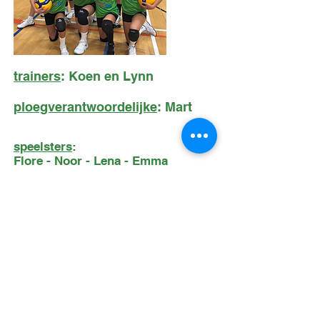
trainers
: Koen en Lynn
ploegverantwoordelijke
: Mart
speelsters
:
Flore - Noor - Lena - Emma
Charlie - Julie - Babette
Stella - Wolke - Okke
trainingsuren
:
woensdag 16u30-18u
zaterdag 10u30-12u