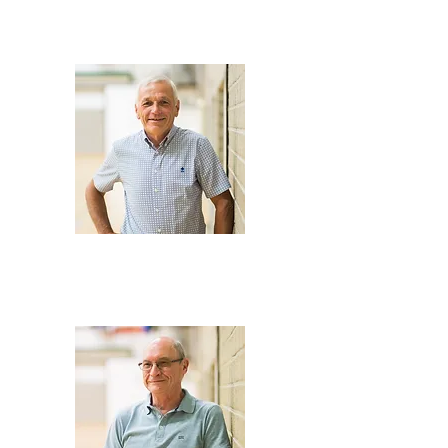
(voorzitter)
0497 307 439
Eric Pareyn
(secretaris)
eric.pareyn@telenet.be