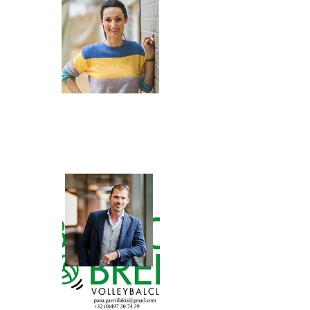
Liesbeth
Gavriilakis
(jeugdwerking)
0485 181 434