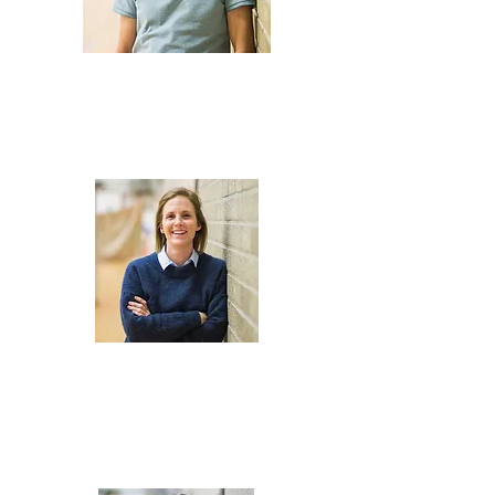
Ad Brandwyk
(financieel beheerder)
ad.brandwyk@gmail.com
Bieke Van Dijck
(jeugdwerking)
0497 881 595