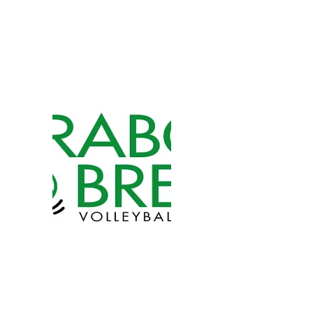
en promo2)
volleybrabobre
e@gmail.com
Mart
Janssen