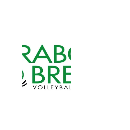
Cindy Claes
(jeugdwerking, promo4 & promo3)
volleybrabobree@gmail.com
Isabel
Gellynck
(jeugdwerking U7