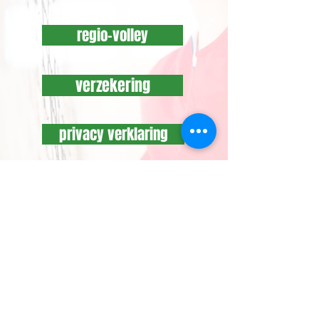
regio-volley
verzekering
privacy verklaring
jeugdsportfonds
clubarts en -kine
API